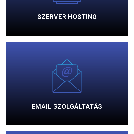
Nagy sávszélességű, megbízható szerverhotel
SZERVER HOSTING
RÉSZLETESEN
korlátlan tárhellyel.
Saját domain nevéhez kapcsolódó e-mail fiókok
EMAIL SZOLGÁLTATÁS