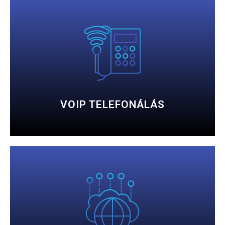
RÉSZLETESEN
telefonközpontok.
Olcsó internet alapú telefonálás és IP alapú
VOIP TELEFONÁLÁS
RÉSZLETESEN