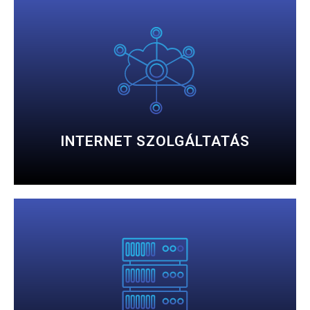
RÉSZLETESEN
Garantált sávszélességű, biztonságos internet elérés.
INTERNET SZOLGÁLTATÁS
RÉSZLETESEN
Dunaújvárosban.