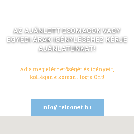
AZ AJÁNLOTT CSOMAGOK VAGY
EGYEDI ÁRAK IGÉNYLÉSÉHEZ KÉRJE
AJÁNLATUNKAT!
Adja meg elérhetőségét és igényeit,
kollégánk keresni fogja Önt!
info@telconet.hu